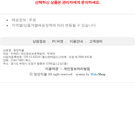
선택하신 상품은 관리자에게 문의하세요.
배송정보 : 무료
지역별/상품개별배송정책에 따라 변동될 수 있습니다
상점정보
PC버젼
이용안내
고객센터
상호명 : 청양직물
대표 : 우제만 | 개인정보보호책임자 : 우제만
사업자등록번호 :130-13-43334 | 통신판매업신고번호 : 오정 제 2006-845호
전화 :
1544-7489
| 팩스 :
주소 : 경기도 부천시 오정구 원종로 119번길 (고강1동)
이용약관
ㅣ
개인정보처리방침
ⓒ 청양직물 All right reserved.
system by
Make
Shop