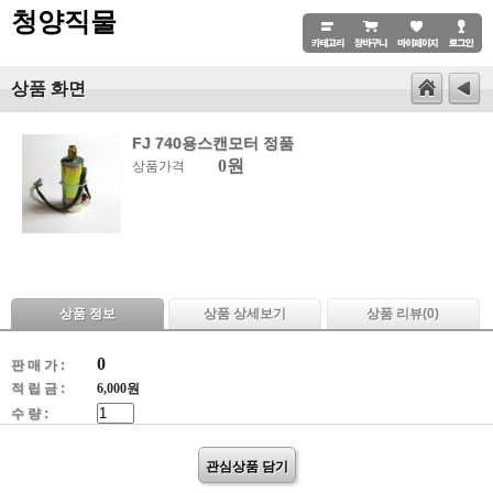
청양직물
상품 화면
FJ 740용스캔모터 정품
0원
상품가격
상품 정보
상품 상세보기
상품 리뷰(
0
)
0
판 매 가 :
적 립 금 :
6,000원
수 량 :
관심상품 담기