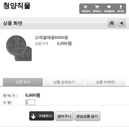
청양직물
상품 화면
고객결제용6000원
6,000원
상품가격
상품 정보
상품 상세보기
상품 리뷰(
0
)
6,000
원
판 매 가 :
수 량 :
구매하기
장바구니
관심상품 담기