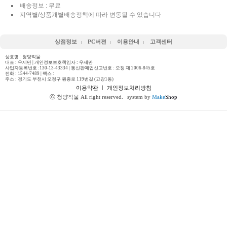
배송정보 : 무료
지역별/상품개별배송정책에 따라 변동될 수 있습니다
상점정보
PC버젼
이용안내
고객센터
상호명 : 청양직물
대표 : 우제만 | 개인정보보호책임자 : 우제만
사업자등록번호 :130-13-43334 | 통신판매업신고번호 : 오정 제 2006-845호
전화 :
1544-7489
| 팩스 :
주소 : 경기도 부천시 오정구 원종로 119번길 (고강1동)
이용약관
ㅣ
개인정보처리방침
ⓒ 청양직물 All right reserved.
system by
Make
Shop