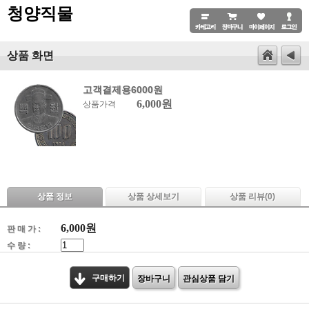
청양직물
상품 화면
고객결제용6000원
6,000원
상품가격
상품 정보
상품 상세보기
상품 리뷰(
0
)
6,000
원
판 매 가 :
수 량 :
구매하기
장바구니
관심상품 담기