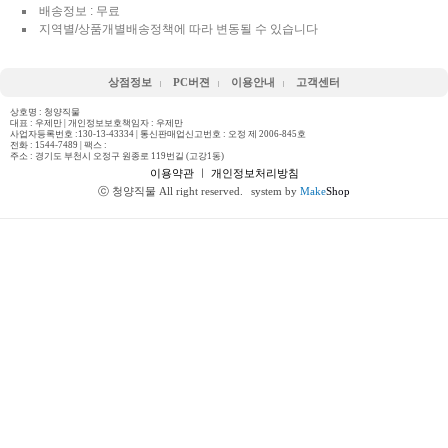
배송정보 : 무료
지역별/상품개별배송정책에 따라 변동될 수 있습니다
상점정보
PC버젼
이용안내
고객센터
상호명 : 청양직물
대표 : 우제만 | 개인정보보호책임자 : 우제만
사업자등록번호 :130-13-43334 | 통신판매업신고번호 : 오정 제 2006-845호
전화 :
1544-7489
| 팩스 :
주소 : 경기도 부천시 오정구 원종로 119번길 (고강1동)
이용약관
ㅣ
개인정보처리방침
ⓒ 청양직물 All right reserved.
system by
Make
Shop