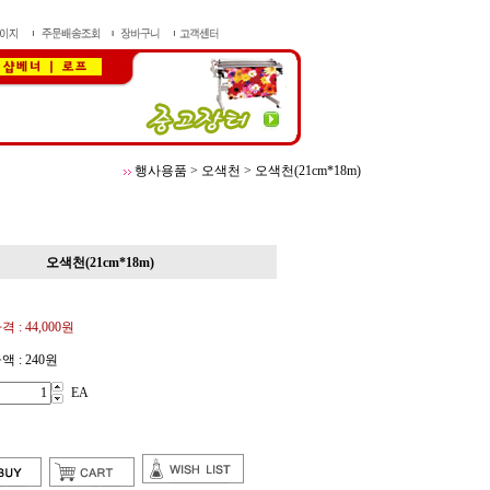
행사용품
>
오색천
>
오색천(21cm*18m)
오색천(21cm*18m)
격 :
44,000원
액 :
240원
EA