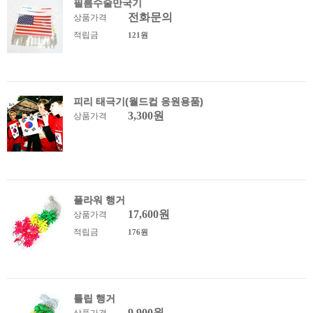
필름수술만국기
전화문의
상품가격
적립금
121원
피리 태극기(월드컵 응원용품)
3,300원
상품가격
플라워 행거
17,600원
상품가격
적립금
176원
튤립 행거
9,900원