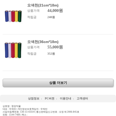
오색천(21cm*18m)
44,000원
상품가격
적립금
240원
오색천(36cm*18m)
55,000원
상품가격
적립금
352원
상품 더보기
상점정보
PC버젼
이용안내
고객센터
상호명 : 청양직물
대표 : 우제만 | 개인정보보호책임자 : 우제만
사업자등록번호 :130-13-43334 | 통신판매업신고번호 : 오정 제 2006-845호
전화 :
1544-7489
| 팩스 :