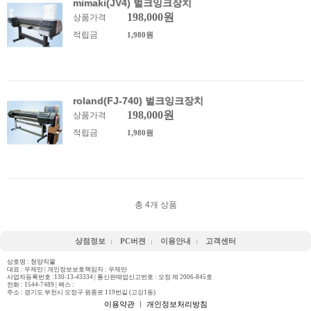
mimaki(JV4) 벌크잉크장치
198,000원
상품가격
적립금
1,980원
roland(FJ-740) 벌크잉크장치
198,000원
상품가격
적립금
1,980원
총
4
개 상품
상점정보
PC버젼
이용안내
고객센터
상호명 : 청양직물
대표 : 우제만 | 개인정보보호책임자 : 우제만
사업자등록번호 :130-13-43334 | 통신판매업신고번호 : 오정 제 2006-845호
전화 :
1544-7489
| 팩스 :
주소 : 경기도 부천시 오정구 원종로 119번길 (고강1동)
이용약관
ㅣ
개인정보처리방침